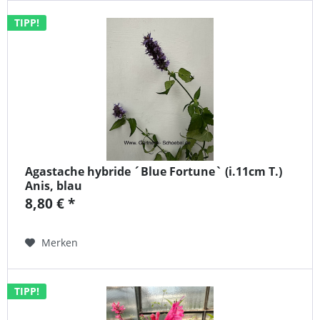
TIPP!
Agastache hybride ´Blue Fortune` (i.11cm T.)
Anis, blau
8,80 € *
Merken
TIPP!