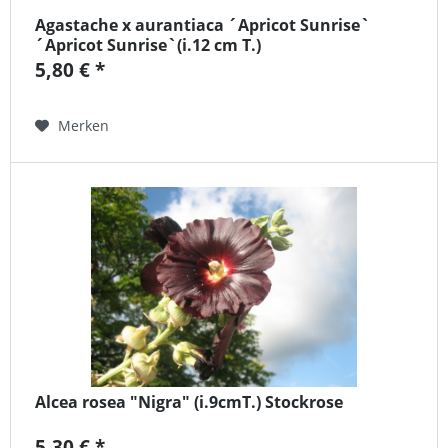
Agastache x aurantiaca ´Apricot Sunrise`
´Apricot Sunrise`(i.12 cm T.)
5,80 € *
Merken
Alcea rosea "Nigra" (i.9cmT.) Stockrose
5,30 € *