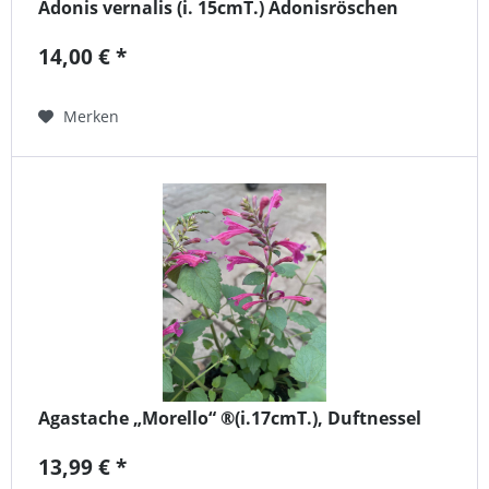
Adonis vernalis (i. 15cmT.) Adonisröschen
14,00 € *
Merken
Agastache „Morello“ ®(i.17cmT.), Duftnessel
13,99 € *