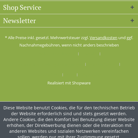
Shop Service
Newsletter
* Alle Preise inkl. gesetzl. Mehrwertsteuer zzgl.
Versandkosten
und ggf.
Nachnahmegebühren, wenn nicht anders beschrieben
Cookie-Einstellungen
Kontakt
Versand und Zahlungsbedingungen
Widerrufsrecht
Datenschutz
AGB
Impressum
Realisiert mit Shopware
Diese Website benutzt Cookies, die für den technischen Betrieb
der Website erforderlich sind und stets gesetzt werden.
Andere Cookies, die den Komfort bei Benutzung dieser Website
erhöhen, der Direktwerbung dienen oder die Interaktion mit
anderen Websites und sozialen Netzwerken vereinfachen
sollen, werden nur mit Ihrer Zustimmung gesetzt.