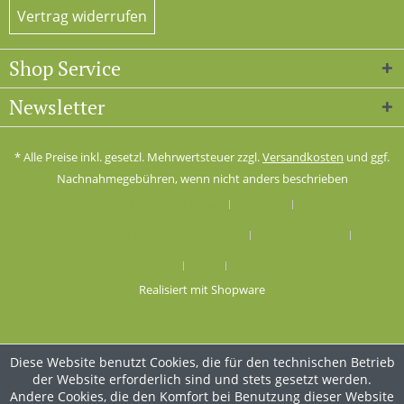
Vertrag widerrufen
Shop Service
Newsletter
* Alle Preise inkl. gesetzl. Mehrwertsteuer zzgl.
Versandkosten
und ggf.
Nachnahmegebühren, wenn nicht anders beschrieben
Cookie-Einstellungen
Kontakt
Versand und Zahlungsbedingungen
Widerrufsrecht
Datenschutz
AGB
Impressum
Realisiert mit Shopware
Diese Website benutzt Cookies, die für den technischen Betrieb
der Website erforderlich sind und stets gesetzt werden.
Andere Cookies, die den Komfort bei Benutzung dieser Website