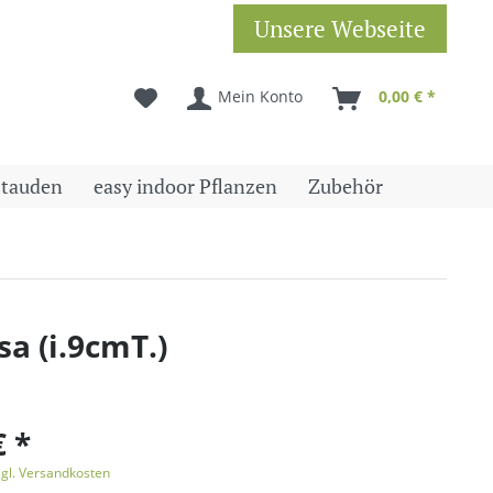
Unsere Webseite
Mein Konto
0,00 € *
Stauden
easy indoor Pflanzen
Zubehör
a (i.9cmT.)
€ *
zgl. Versandkosten