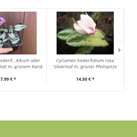
ederif., Album oder
Cyclamen hederifolium rosa
C
blatt m. grünem Rand
`Silverleaf m. grüner Pfeilspitze`
. grüner...
(i.9cmT.)
7,99 € *
14,50 € *