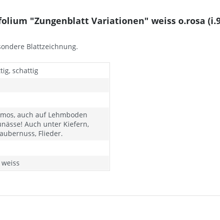
lium "Zungenblatt Variationen" weiss o.rosa (i.
esondere Blattzeichnung.
ig, schattig
umos, auch auf Lehmboden
nässe! Auch unter Kiefern,
Zaubernuss, Flieder.
 weiss