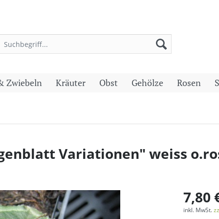
& Zwiebeln
Kräuter
Obst
Gehölze
Rosen
nblatt Variationen" weiss o.ros
7,80 
inkl. MwSt.
z