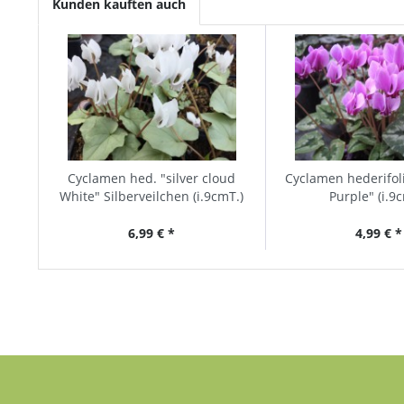
Kunden kauften auch
Cyclamen hed. "silver cloud
Cyclamen hederifoli
White" Silberveilchen (i.9cmT.)
Purple" (i.9
6,99 € *
4,99 € *