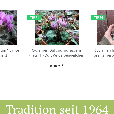
TIPP!
TIPP!
um "Ivy Ice
Cyclamen Duft purpurascens
Cyclamen h
cmT.)
(i.9cmT.) Duft Wildalpenveilchen
rosa „Silver
u
8,30 € *
Tradition seit 1964