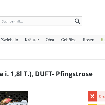
 Zwiebeln
Kräuter
Obst
Gehölze
Rosen
S
 i. 1,8l T.), DUFT- Pfingstrose
Die