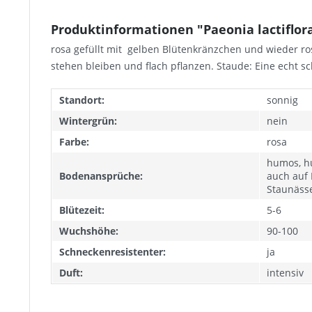
Produktinformationen "Paeonia lactiflora „
rosa gefüllt mit gelben Blütenkränzchen und wieder ro
stehen bleiben und flach pflanzen. Staude: Eine echt sc
Standort:
sonnig
Wintergrün:
nein
Farbe:
rosa
humos, h
Bodenansprüche:
auch auf
Staunäss
Blütezeit:
5-6
Wuchshöhe:
90-100
Schneckenresistenter:
ja
Duft:
intensiv