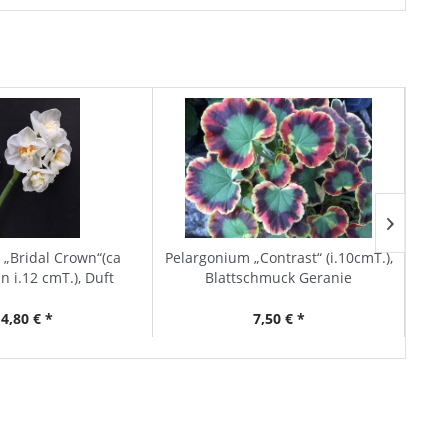
 „Bridal Crown“(ca
Pelargonium „Contrast“ (i.10cmT.),
Cycl
n i.12 cmT.), Duft
Blattschmuck Geranie
mage
Narzisse
4,80 € *
7,50 € *