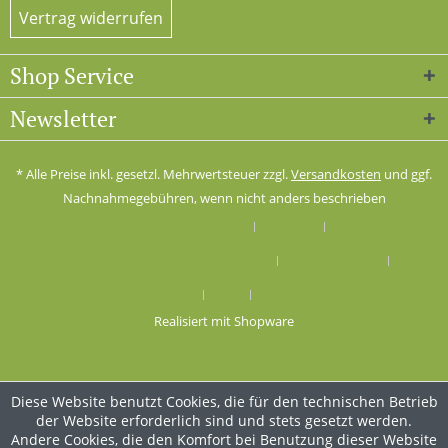
Vertrag widerrufen
Shop Service
Newsletter
* Alle Preise inkl. gesetzl. Mehrwertsteuer zzgl.
Versandkosten
und ggf.
Nachnahmegebühren, wenn nicht anders beschrieben
Cookie-Einstellungen
Kontakt
Versand und Zahlungsbedingungen
Widerrufsrecht
Datenschutz
AGB
Impressum
Realisiert mit Shopware
Diese Website benutzt Cookies, die für den technischen Betrieb
der Website erforderlich sind und stets gesetzt werden.
Andere Cookies, die den Komfort bei Benutzung dieser Website