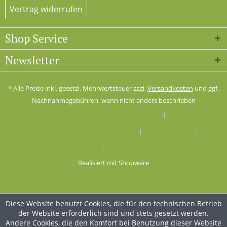
Vertrag widerrufen
Shop Service
Newsletter
* Alle Preise inkl. gesetzl. Mehrwertsteuer zzgl.
Versandkosten
und ggf.
Nachnahmegebühren, wenn nicht anders beschrieben
Cookie-Einstellungen
Kontakt
Versand und Zahlungsbedingungen
Widerrufsrecht
Datenschutz
AGB
Impressum
Realisiert mit Shopware
Diese Website benutzt Cookies, die für den technischen Betrieb
der Website erforderlich sind und stets gesetzt werden.
Andere Cookies, die den Komfort bei Benutzung dieser Website