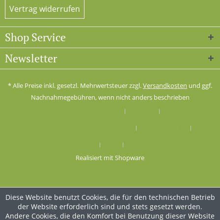
Vertrag widerrufen
Shop Service
Newsletter
* Alle Preise inkl. gesetzl. Mehrwertsteuer zzgl.
Versandkosten
und ggf.
Nachnahmegebühren, wenn nicht anders beschrieben
Cookie-Einstellungen
Kontakt
Versand und Zahlungsbedingungen
Widerrufsrecht
Datenschutz
AGB
Impressum
Realisiert mit Shopware
Diese Website benutzt Cookies, die für den technischen Betrieb
der Website erforderlich sind und stets gesetzt werden.
Andere Cookies, die den Komfort bei Benutzung dieser Website