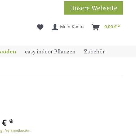
Unsere Webseite
Mein Konto
0,00 € *
tauden
easy indoor Pflanzen
Zubehör
 € *
zgl. Versandkosten