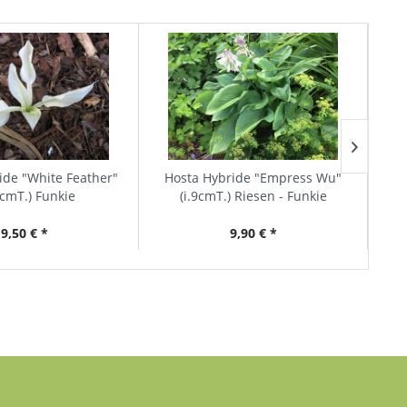
TIP
ide "White Feather"
Hosta Hybride "Empress Wu"
Hos
0cmT.) Funkie
(i.9cmT.) Riesen - Funkie
9,50 € *
9,90 € *