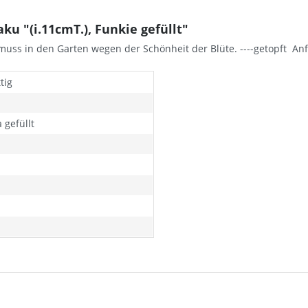
u "(i.11cmT.), Funkie gefüllt"
ta muss in den Garten wegen der Schönheit der Blüte. ----getopft A
tig
 gefüllt