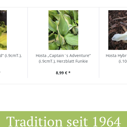
d“ (i.9cmT.),
Hosta „Captain`s Adventure“
Hosta Hybr
(i.9cmT.), Herzblatt Funkie
(i.1
*
8,99 € *
Tradition seit 1964