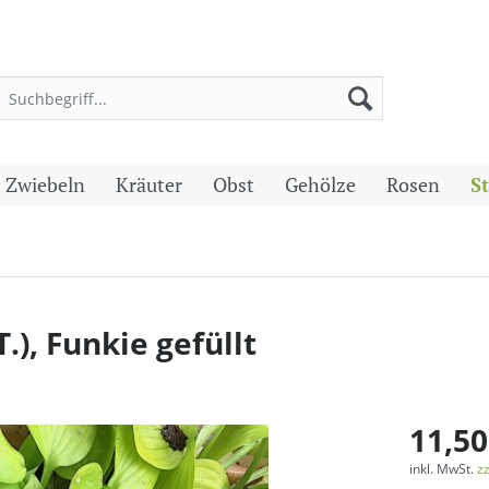
 Zwiebeln
Kräuter
Obst
Gehölze
Rosen
S
.), Funkie gefüllt
11,50
inkl. MwSt.
z