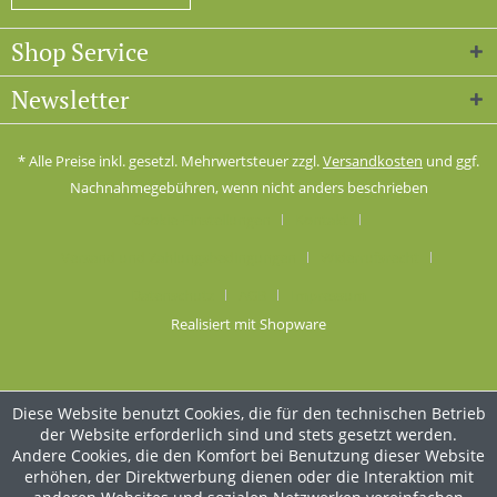
Shop Service
Newsletter
* Alle Preise inkl. gesetzl. Mehrwertsteuer zzgl.
Versandkosten
und ggf.
Nachnahmegebühren, wenn nicht anders beschrieben
Cookie-Einstellungen
Kontakt
Versand und Zahlungsbedingungen
Widerrufsrecht
Datenschutz
AGB
Impressum
Realisiert mit Shopware
Diese Website benutzt Cookies, die für den technischen Betrieb
der Website erforderlich sind und stets gesetzt werden.
Andere Cookies, die den Komfort bei Benutzung dieser Website
erhöhen, der Direktwerbung dienen oder die Interaktion mit