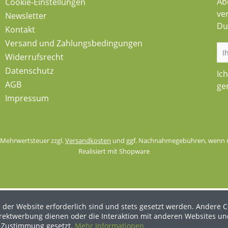
Ab
Cookie-Einstellungen
ve
Newsletter
Du
Kontakt
Versand und Zahlungsbedingungen
Widerrufsrecht
Datenschutz
Ic
AGB
ge
Impressum
l. Mehrwertsteuer zzgl.
Versandkosten
und ggf. Nachnahmegebühren, wenn n
Realisiert mit Shopware
 der Website erforderlich sind und stets gesetzt werden. Andere C
irektwerbung dienen oder die Interaktion mit anderen Websites un
r Zustimmung gesetzt.
Mehr Informationen