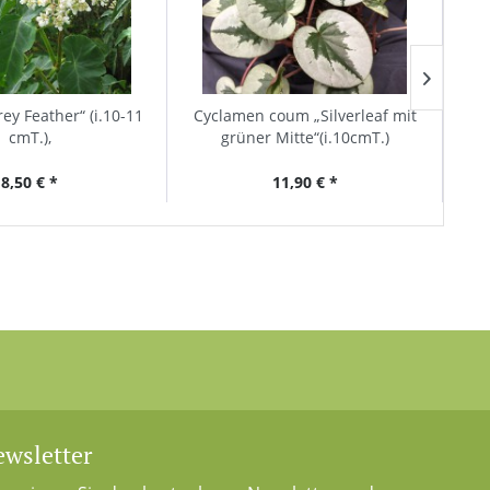
ey Feather“ (i.10-11
Cyclamen coum „Silverleaf mit
Beg
cmT.),
grüner Mitte“(i.10cmT.)
8,50 € *
11,90 € *
wsletter