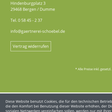
Hindenburgplatz 3
29468 Bergen / Dumme
Tel. 0 58 45 - 2 37
info@gaertnerei-schoebel.de
Vertrag widerrufen
* Alle Preise inkl. gesetz
Diese Website benutzt Cookies, die für den technischen Betrieb
die den Komfort bei Benutzung dieser Website erhöhen, der D
sozialen Netzwerken vereinfachen sollen, werden nur mit Ihre