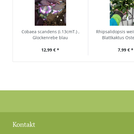
Cobaea scandens (i.13cmT.) ,
Rhipsalidopsis weiß
Glockenrebe blau
Blattkaktus Ost
12,99 € *
7,99 € *
Kontakt