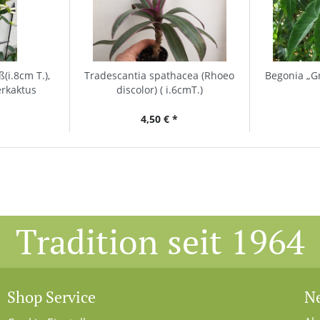
(i.8cm T.),
Tradescantia spathacea (Rhoeo
Begonia „Gr
erkaktus
discolor) ( i.6cmT.)
4,50 € *
Tradition seit 1964
Shop Service
Ne