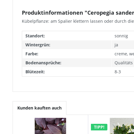
Produktinformationen "Ceropegia sanders
Kübelpflanze: am Spalier klettern lassen oder durch di
Standort:
sonnig
Wintergrün:
ja
Farbe:
creme, w
Bodenansprüche:
Qualität
Blütezeit:
8-3
Kunden kauften auch
TIPP!