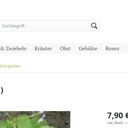
 & Zwiebeln
Kräuter
Obst
Gehölze
Rosen
Pelargonien
)
7,90 
inkl. MwSt.
z