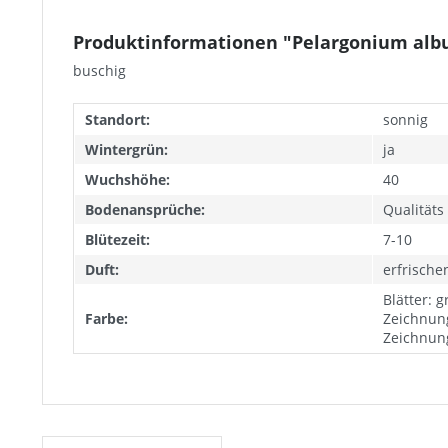
Produktinformationen "Pelargonium albu
buschig
Standort:
sonnig
Wintergrün:
ja
Wuchshöhe:
40
Bodenansprüche:
Qualität
Blütezeit:
7-10
Duft:
erfrische
Blätter: 
Farbe:
Zeichnung,
Zeichnun