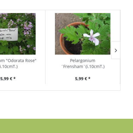
um "Odorata Rose"
Pelargonium
G
(i.10cmT.)
´Frensham`(i.10cmT.)
5,99 € *
5,99 € *