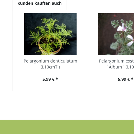
Kunden kauften auch
Pelargonium denticulatum
Pelargonium exs
(I.10cmT.)
´Álbum` (i.1
5,99 € *
5,99 € *