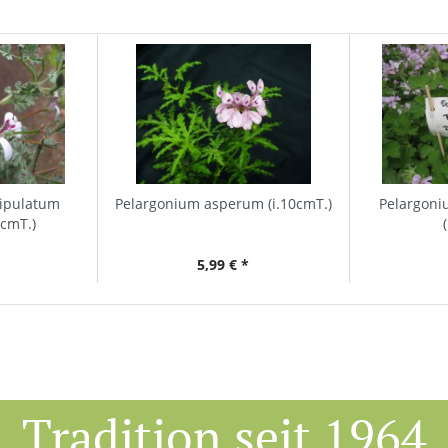
tipulatum
Pelargonium asperum (i.10cmT.)
Pelargoni
0cmT.)
5,99 € *
Tradition seit 1964