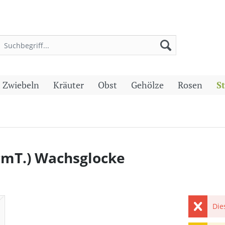
 Zwiebeln
Kräuter
Obst
Gehölze
Rosen
S
cmT.) Wachsglocke
Die