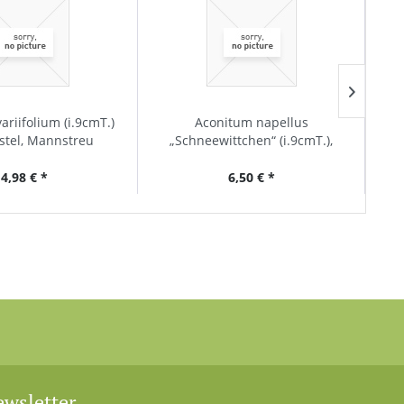
ariifolium (i.9cmT.)
Aconitum napellus
Hyd
stel, Mannstreu
„Schneewittchen“ (i.9cmT.),
1
Eisenhut, weisser
4,98 € *
6,50 € *
wsletter