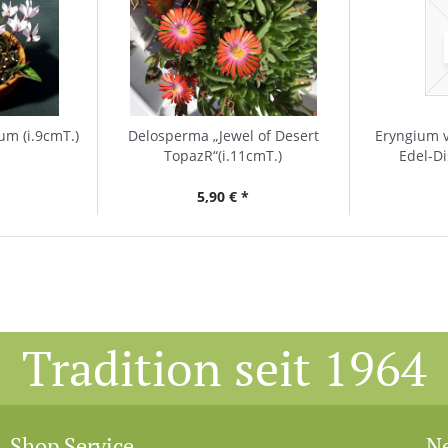
um (i.9cmT.)
Delosperma „Jewel of Desert
Eryngium v
TopazR“(i.11cmT.)
Edel-Di
5,90 € *
Tradition seit 1964
Shop Service
Ne