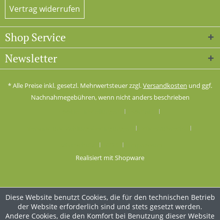
Vertrag widerrufen
Shop Service
Newsletter
* Alle Preise inkl. gesetzl. Mehrwertsteuer zzgl.
Versandkosten
und ggf.
Nachnahmegebühren, wenn nicht anders beschrieben
Cookie-Einstellungen
Kontakt
Versand und Zahlungsbedingungen
Widerrufsrecht
Datenschutz
AGB
Impressum
Realisiert mit Shopware
Diese Website benutzt Cookies, die für den technischen Betrieb
der Website erforderlich sind und stets gesetzt werden.
Andere Cookies, die den Komfort bei Benutzung dieser Website