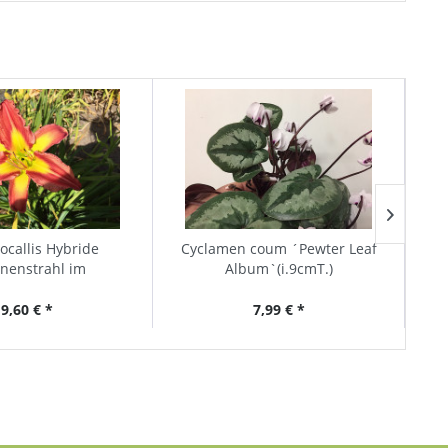
callis Hybride
Cyclamen coum ´Pewter Leaf
nenstrahl im
Album`(i.9cmT.)
gang“ (i.13cmT.),
Taglilie
9,60 € *
7,99 € *