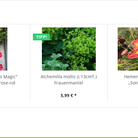
TIPP!
rs Magic"
Alchemilla mollis (i.13cmT.)
Hemero
rose-rot
Frauenmantel
„Son
Sonnenauf
5,99 € *