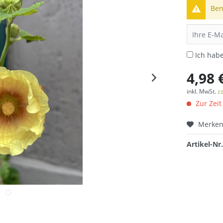
Ben
Ich hab
4,98 
inkl. MwSt.
z
Zur Zeit
Merke
Artikel-Nr.