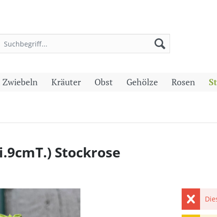
 Zwiebeln
Kräuter
Obst
Gehölze
Rosen
S
i.9cmT.) Stockrose
Die