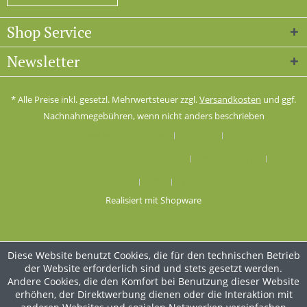
Shop Service
Newsletter
* Alle Preise inkl. gesetzl. Mehrwertsteuer zzgl.
Versandkosten
und ggf.
Nachnahmegebühren, wenn nicht anders beschrieben
Cookie-Einstellungen
Kontakt
Versand und Zahlungsbedingungen
Widerrufsrecht
Datenschutz
AGB
Impressum
Realisiert mit Shopware
Diese Website benutzt Cookies, die für den technischen Betrieb
der Website erforderlich sind und stets gesetzt werden.
Andere Cookies, die den Komfort bei Benutzung dieser Website
erhöhen, der Direktwerbung dienen oder die Interaktion mit