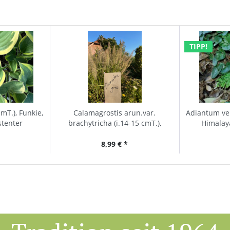
TIPP!
cmT.), Funkie,
Calamagrostis arun.var.
Adiantum ve
stenter
brachytricha (i.14-15 cmT.),
Himalay
Diamant - Reitgras
8,99 € *