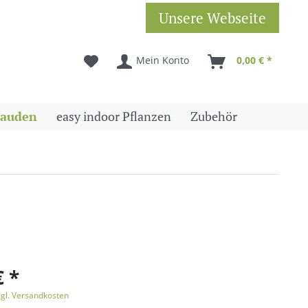
Unsere Webseite
Mein Konto
0,00 € *
tauden
easy indoor Pflanzen
Zubehör
€ *
zgl. Versandkosten