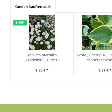
Kunden kauften auch
TIPP!
Achillea ptarmica
Hosta „Liberty“ ®(i.9
„Diadem®“(i.13cmT.)
schneckenresi
7,50 € *
9,87 € *