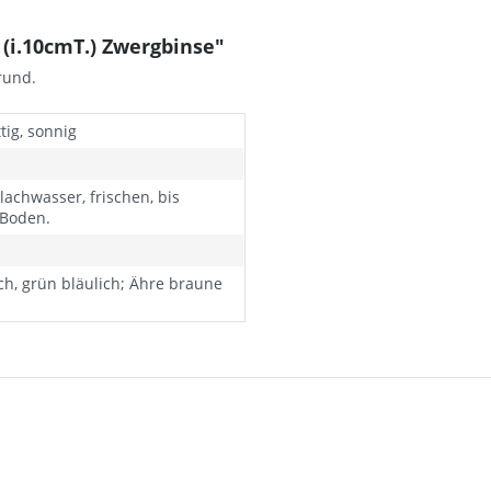
(i.10cmT.) Zwergbinse"
rund.
tig, sonnig
lachwasser, frischen, bis
 Boden.
ch, grün bläulich; Ähre braune