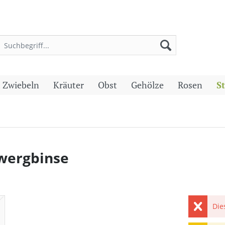
 Zwiebeln
Kräuter
Obst
Gehölze
Rosen
S
Zwergbinse
Die