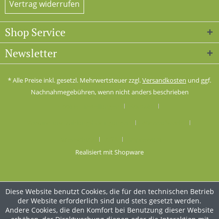
Vertrag widerrufen
Shop Service
Newsletter
* Alle Preise inkl. gesetzl. Mehrwertsteuer zzgl.
Versandkosten
und ggf.
Nachnahmegebühren, wenn nicht anders beschrieben
Cookie-Einstellungen
Kontakt
Versand und Zahlungsbedingungen
Widerrufsrecht
Datenschutz
AGB
Impressum
Realisiert mit Shopware
Diese Website benutzt Cookies, die für den technischen Betrieb
der Website erforderlich sind und stets gesetzt werden.
Andere Cookies, die den Komfort bei Benutzung dieser Website