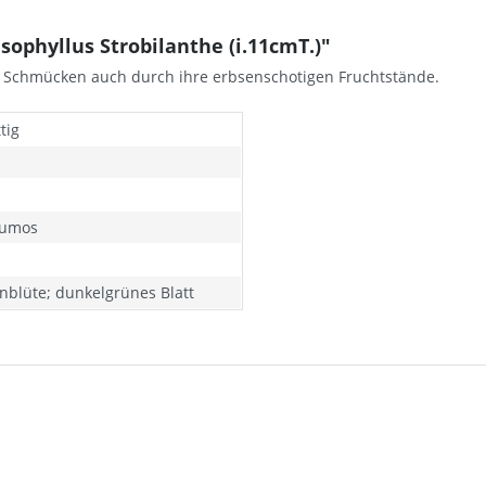
ophyllus Strobilanthe (i.11cmT.)"
t. Schmücken auch durch ihre erbsenschotigen Fruchtstände.
tig
humos
enblüte; dunkelgrünes Blatt