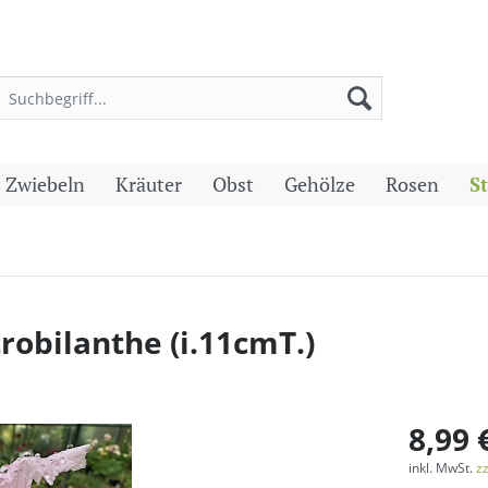
 Zwiebeln
Kräuter
Obst
Gehölze
Rosen
S
robilanthe (i.11cmT.)
8,99 
inkl. MwSt.
z