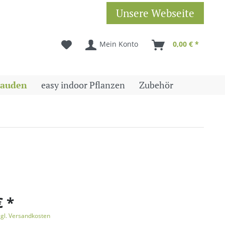
Unsere Webseite
Mein Konto
0,00 € *
tauden
easy indoor Pflanzen
Zubehör
€ *
zgl. Versandkosten