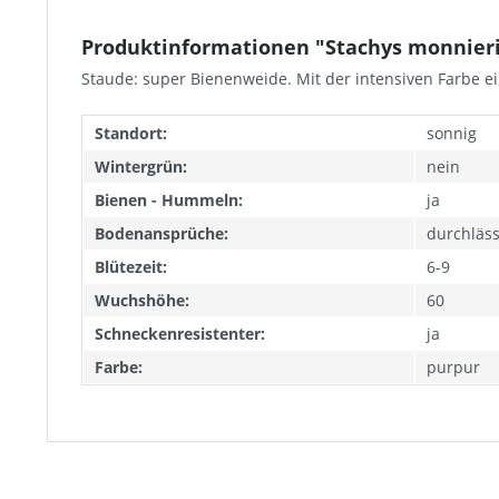
Produktinformationen "Stachys monnier
Staude: super Bienenweide. Mit der intensiven Farbe e
Standort:
sonnig
Wintergrün:
nein
Bienen - Hummeln:
ja
Bodenansprüche:
durchläss
Blütezeit:
6-9
Wuchshöhe:
60
Schneckenresistenter:
ja
Farbe:
purpur