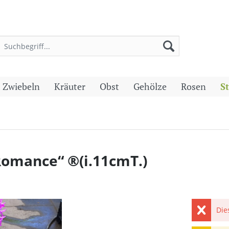
 Zwiebeln
Kräuter
Obst
Gehölze
Rosen
S
omance“ ®(i.11cmT.)
Die