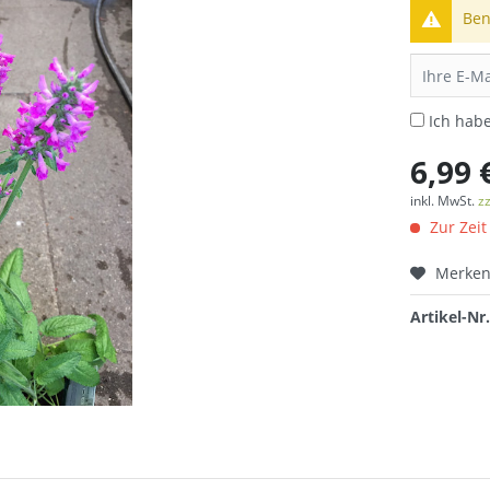
Ben
Ich hab
6,99 
inkl. MwSt.
z
Zur Zeit
Merke
Artikel-Nr.