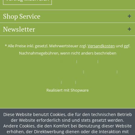
Shop Service
Newsletter
* Alle Preise inkl. gesetzl. Mehrwertsteuer zzgl.
Versandkosten
und ggf.
Nachnahmegebühren, wenn nicht anders beschrieben
Cookie-Einstellungen
Kontakt
Versand und Zahlungsbedingungen
Widerrufsrecht
Datenschutz
AGB
Impressum
Realisiert mit Shopware
Diese Website benutzt Cookies, die für den technischen Betrieb
der Website erforderlich sind und stets gesetzt werden.
Andere Cookies, die den Komfort bei Benutzung dieser Website
erhöhen, der Direktwerbung dienen oder die Interaktion mit