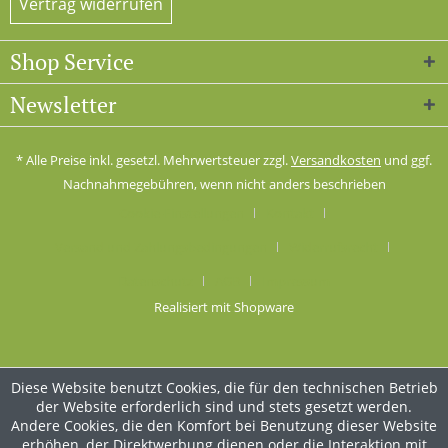
Vertrag widerrufen
Shop Service
Newsletter
* Alle Preise inkl. gesetzl. Mehrwertsteuer zzgl.
Versandkosten
und ggf.
Nachnahmegebühren, wenn nicht anders beschrieben
Cookie-Einstellungen
Kontakt
Versand und Zahlungsbedingungen
Widerrufsrecht
Datenschutz
AGB
Impressum
Realisiert mit Shopware
Diese Website benutzt Cookies, die für den technischen Betrieb
der Website erforderlich sind und stets gesetzt werden.
Andere Cookies, die den Komfort bei Benutzung dieser Website
erhöhen, der Direktwerbung dienen oder die Interaktion mit