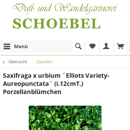
Menü
Übersicht
Stauden
Saxifraga x urbium ´Elliots Variety-
Aureopunctata` (i.12cmT.)
Porzellanblümchen