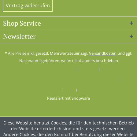
Vertrag widerrufen
Shop Service
Newsletter
* Alle Preise inkl. gesetzl. Mehrwertsteuer zzgl.
Versandkosten
und ggf.
Nachnahmegebühren, wenn nicht anders beschrieben
Cookie-Einstellungen
Kontakt
Versand und Zahlungsbedingungen
Widerrufsrecht
Datenschutz
AGB
Impressum
Realisiert mit Shopware
Diese Website benutzt Cookies, die für den technischen Betrieb
der Website erforderlich sind und stets gesetzt werden.
Andere Cookies, die den Komfort bei Benutzung dieser Website