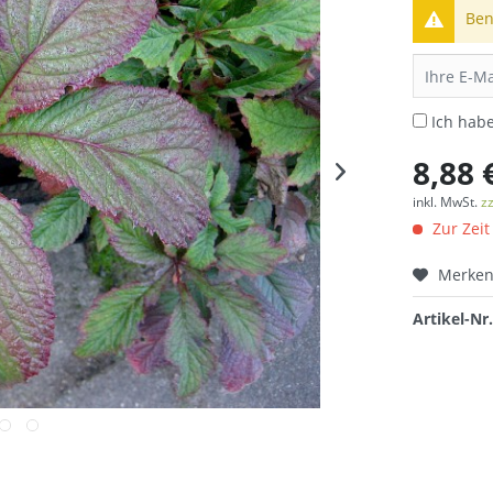
Ben
Ich hab
8,88 
inkl. MwSt.
z
Zur Zeit
Merke
Artikel-Nr.