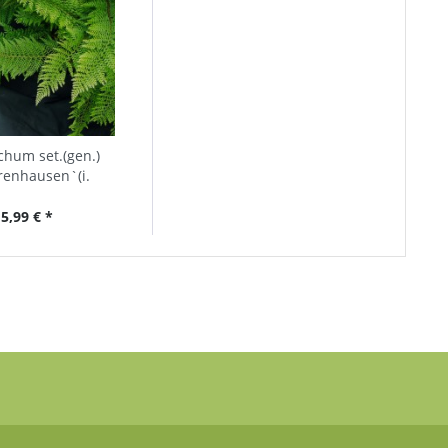
ichum set.(gen.)
renhausen`(i.
nhäuser Filigranfarn
5,99 € *