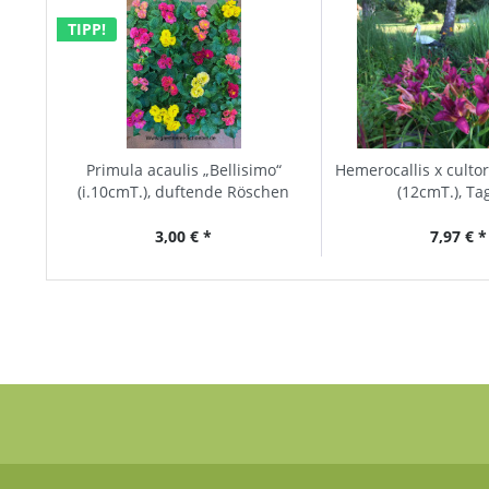
TIPP!
Primula acaulis „Bellisimo“
Hemerocallis x culto
(i.10cmT.), duftende Röschen
(12cmT.), Tag
Primel
3,00 € *
7,97 € *