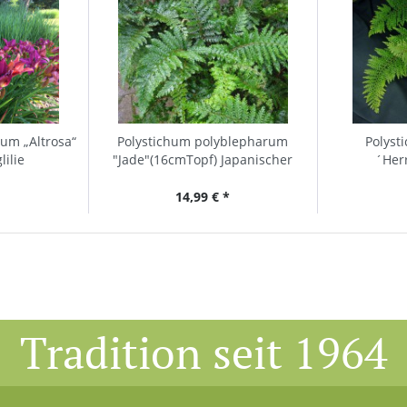
rum „Altrosa“
Polystichum polyblepharum
Polyst
lilie
"Jade"(16cmTopf) Japanischer
´Her
Glanzschildfarn
9cmT.)Herre
14,99 € *
Tradition seit 1964