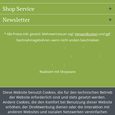
Shop Service
Newsletter
* Alle Preise inkl. gesetzl. Mehrwertsteuer zzgl.
Versandkosten
und ggf.
Nachnahmegebühren, wenn nicht anders beschrieben
Cookie-Einstellungen
Kontakt
Versand und Zahlungsbedingungen
Widerrufsrecht
Datenschutz
AGB
Impressum
Realisiert mit Shopware
Diese Website benutzt Cookies, die für den technischen Betrieb
der Website erforderlich sind und stets gesetzt werden.
Andere Cookies, die den Komfort bei Benutzung dieser Website
erhöhen, der Direktwerbung dienen oder die Interaktion mit
anderen Websites und sozialen Netzwerken vereinfachen