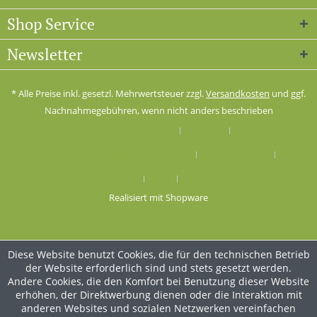
Shop Service
Newsletter
* Alle Preise inkl. gesetzl. Mehrwertsteuer zzgl.
Versandkosten
und ggf.
Nachnahmegebühren, wenn nicht anders beschrieben
Cookie-Einstellungen
Kontakt
Versand und Zahlungsbedingungen
Widerrufsrecht
Datenschutz
AGB
Impressum
Realisiert mit Shopware
Diese Website benutzt Cookies, die für den technischen Betrieb
der Website erforderlich sind und stets gesetzt werden.
Andere Cookies, die den Komfort bei Benutzung dieser Website
erhöhen, der Direktwerbung dienen oder die Interaktion mit
anderen Websites und sozialen Netzwerken vereinfachen