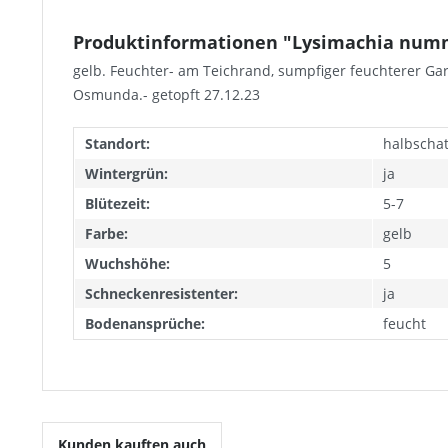
Produktinformationen "Lysimachia nummu
gelb. Feuchter- am Teichrand, sumpfiger feuchterer Ga
Osmunda.- getopft 27.12.23
Standort:
halbschatt
Wintergrün:
ja
Blütezeit:
5-7
Farbe:
gelb
Wuchshöhe:
5
Schneckenresistenter:
ja
Bodenansprüche:
feucht
Kunden kauften auch