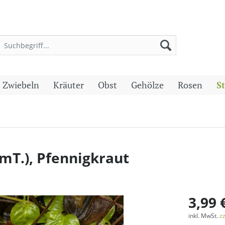
 Zwiebeln
Kräuter
Obst
Gehölze
Rosen
S
mT.), Pfennigkraut
3,99 
inkl. MwSt.
z