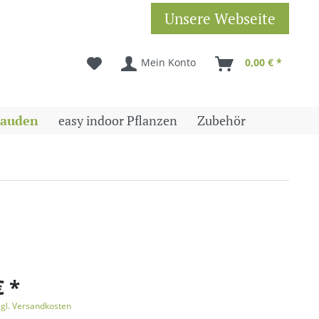
Unsere Webseite
Mein Konto
0,00 € *
tauden
easy indoor Pflanzen
Zubehör
€ *
zgl. Versandkosten