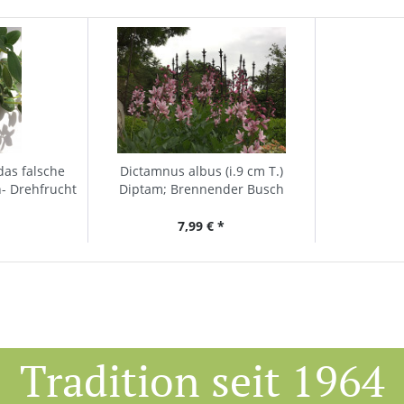
das falsche
Dictamnus albus (i.9 cm T.)
n- Drehfrucht
Diptam; Brennender Busch
.
7,99 € *
Tradition seit 1964