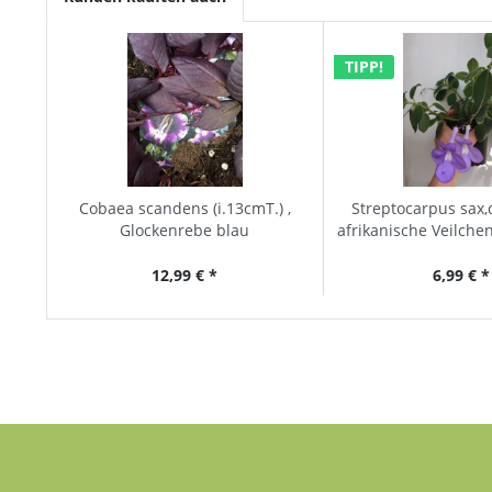
TIPP!
Cobaea scandens (i.13cmT.) ,
Streptocarpus sax,
Glockenrebe blau
afrikanische Veilche
- Blauer..
12,99 € *
6,99 € *