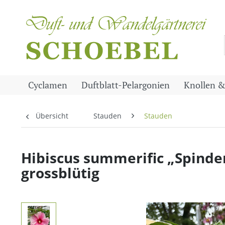
Cyclamen
Duftblatt-Pelargonien
Knollen &
Übersicht
Stauden
Stauden
Hibiscus summerific „Spinderell
grossblütig