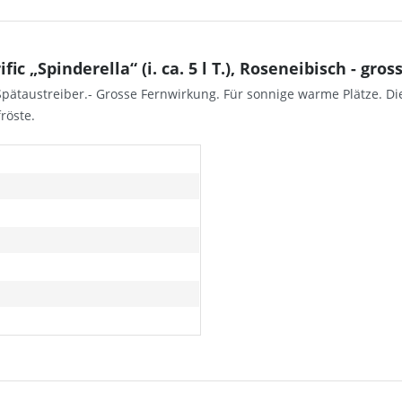
„Spinderella“ (i. ca. 5 l T.), Roseneibisch - gros
Spätaustreiber.- Grosse Fernwirkung. Für sonnige warme Plätze. Die
röste.