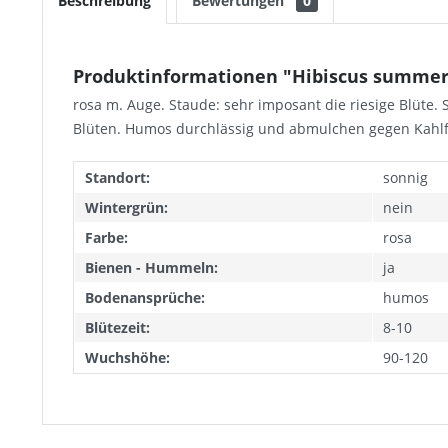
Beschreibung
Bewertungen
0
Produktinformationen "Hibiscus summerific 
rosa m. Auge. Staude: sehr imposant die riesige Blüte. 
Blüten. Humos durchlässig und abmulchen gegen Kahlf
Standort:
sonnig
Wintergrün:
nein
Farbe:
rosa
Bienen - Hummeln:
ja
Bodenansprüche:
humos
Blütezeit:
8-10
Wuchshöhe:
90-120