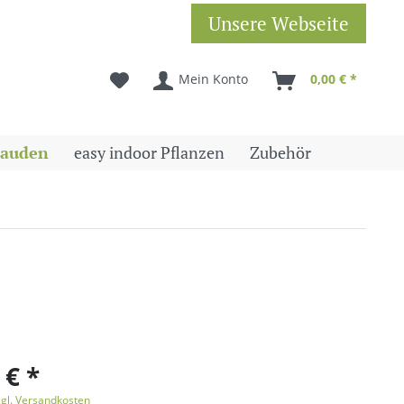
Unsere Webseite
Mein Konto
0,00 € *
tauden
easy indoor Pflanzen
Zubehör
 € *
zgl. Versandkosten