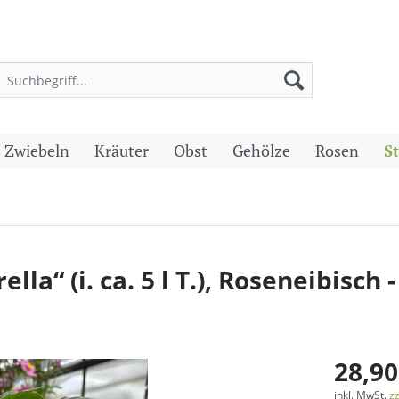
 Zwiebeln
Kräuter
Obst
Gehölze
Rosen
S
a“ (i. ca. 5 l T.), Roseneibisch -
28,90
inkl. MwSt.
z