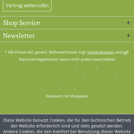
Vertrag widerrufen
Shop Service
Newsletter
* Alle Preise inkl. gesetzl. Mehrwertsteuer zzgl.
Versandkosten
und ggf.
Nachnahmegebühren, wenn nicht anders beschrieben
Cookie-Einstellungen
Kontakt
Versand und Zahlungsbedingungen
Widerrufsrecht
Datenschutz
AGB
Impressum
Realisiert mit Shopware
Diese Website benutzt Cookies, die für den technischen Betrieb
der Website erforderlich sind und stets gesetzt werden.
Andere Cookies, die den Komfort bei Benutzung dieser Website