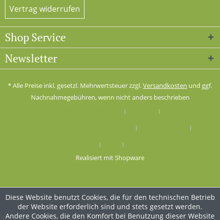
Vertrag widerrufen
Shop Service
Newsletter
* Alle Preise inkl. gesetzl. Mehrwertsteuer zzgl.
Versandkosten
und ggf.
Nachnahmegebühren, wenn nicht anders beschrieben
Cookie-Einstellungen
Kontakt
Versand und Zahlungsbedingungen
Widerrufsrecht
Datenschutz
AGB
Impressum
Realisiert mit Shopware
Diese Website benutzt Cookies, die für den technischen Betrieb
der Website erforderlich sind und stets gesetzt werden.
Andere Cookies, die den Komfort bei Benutzung dieser Website