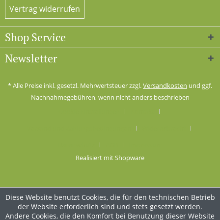
Vertrag widerrufen
Shop Service
Newsletter
* Alle Preise inkl. gesetzl. Mehrwertsteuer zzgl.
Versandkosten
und ggf.
Nachnahmegebühren, wenn nicht anders beschrieben
Cookie-Einstellungen
Kontakt
Versand und Zahlungsbedingungen
Widerrufsrecht
Datenschutz
AGB
Impressum
Realisiert mit Shopware
Diese Website benutzt Cookies, die für den technischen Betrieb
der Website erforderlich sind und stets gesetzt werden.
Andere Cookies, die den Komfort bei Benutzung dieser Website