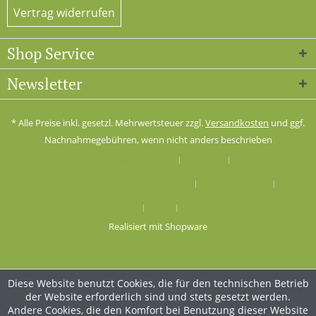
Vertrag widerrufen
Shop Service
Newsletter
* Alle Preise inkl. gesetzl. Mehrwertsteuer zzgl.
Versandkosten
und ggf.
Nachnahmegebühren, wenn nicht anders beschrieben
Cookie-Einstellungen
Kontakt
Versand und Zahlungsbedingungen
Widerrufsrecht
Datenschutz
AGB
Impressum
Realisiert mit Shopware
Diese Website benutzt Cookies, die für den technischen Betrieb
der Website erforderlich sind und stets gesetzt werden.
Andere Cookies, die den Komfort bei Benutzung dieser Website