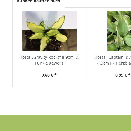
Kunden kauften auch
Hosta „Gravity Rocks“ (i.9cmT.),
Hosta „Captain`s 
Funkie gewellt
(i.9cmT.), Herzbl
9,68 € *
8,99 € *