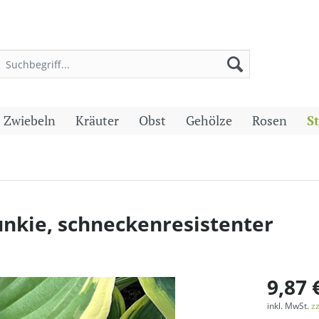
 Zwiebeln
Kräuter
Obst
Gehölze
Rosen
S
Funkie, schneckenresistenter
9,87 
inkl. MwSt.
z