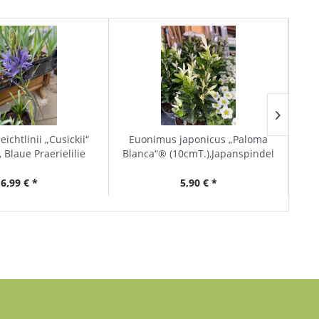
ichtlinii „Cusickii“
Euonimus japonicus „Paloma
, Blaue Praerielilie
Blanca“® (10cmT.),Japanspindel
6,99 € *
5,90 € *