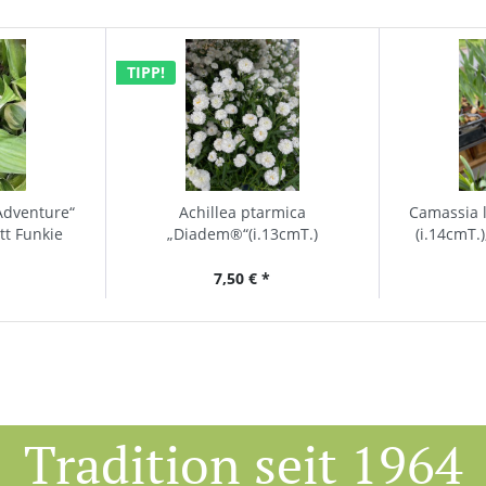
TIPP!
Adventure“
Achillea ptarmica
Camassia le
att Funkie
„Diadem®“(i.13cmT.)
(i.14cmT.)
7,50 € *
Tradition seit 1964