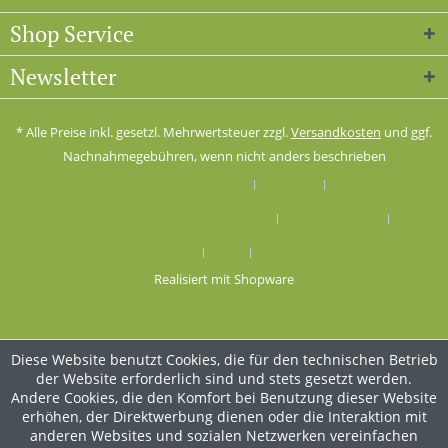
Shop Service
Newsletter
* Alle Preise inkl. gesetzl. Mehrwertsteuer zzgl.
Versandkosten
und ggf.
Nachnahmegebühren, wenn nicht anders beschrieben
Cookie-Einstellungen
Kontakt
Versand und Zahlungsbedingungen
Widerrufsrecht
Datenschutz
AGB
Impressum
Realisiert mit Shopware
Diese Website benutzt Cookies, die für den technischen Betrieb
der Website erforderlich sind und stets gesetzt werden.
Andere Cookies, die den Komfort bei Benutzung dieser Website
erhöhen, der Direktwerbung dienen oder die Interaktion mit
anderen Websites und sozialen Netzwerken vereinfachen