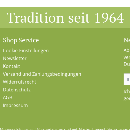
Tradition seit 1964
Shop Service
Ne
Ab
Cookie-Einstellungen
ve
Newsletter
Du
Kontakt
Versand und Zahlungsbedingungen
Widerrufsrecht
Datenschutz
Ic
AGB
ge
Impressum
l. Mehrwertsteuer zzgl.
Versandkosten
und ggf. Nachnahmegebühren, wenn n