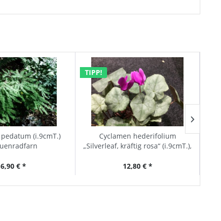
TIPP!
pedatum (i.9cmT.)
Cyclamen hederifolium
Ho
auenradfarn
„Silverleaf, kräftig rosa“ (i.9cmT.),
Silberveilchen
6,90 € *
12,80 € *