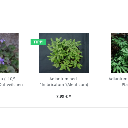
TIPP!
u (i.10,5
Adiantum ped.
Adiantum 
Duftveilchen
´Imbricatum`(Aleuticum)
Pf
Zwergpfauenradfarn (i.9cmT.)
7,99 € *