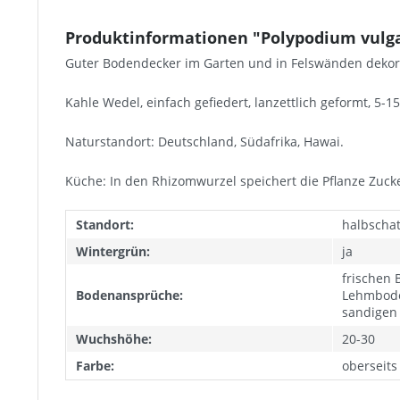
Produktinformationen "Polypodium vulgar
Guter Bodendecker im Garten und in Felswänden dekora
Kahle Wedel, einfach gefiedert, lanzettlich geformt, 5-15
Naturstandort: Deutschland, Südafrika, Hawai.
Küche: In den Rhizomwurzel speichert die Pflanze Zuck
Standort:
halbschatt
Wintergrün:
ja
frischen 
Bodenansprüche:
Lehmbode
sandigen 
Wuchshöhe:
20-30
Farbe:
oberseits