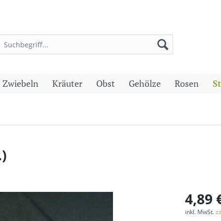
 Zwiebeln
Kräuter
Obst
Gehölze
Rosen
S
)
4,89 
inkl. MwSt.
z