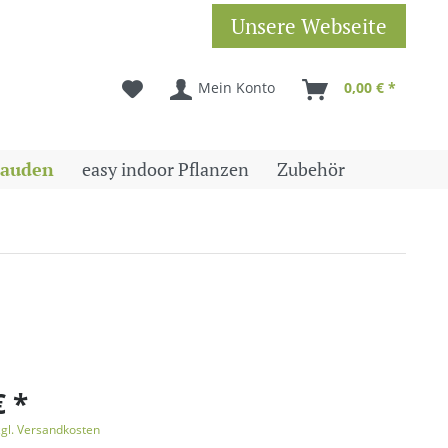
Unsere Webseite
Mein Konto
0,00 € *
tauden
easy indoor Pflanzen
Zubehör
€ *
zgl. Versandkosten