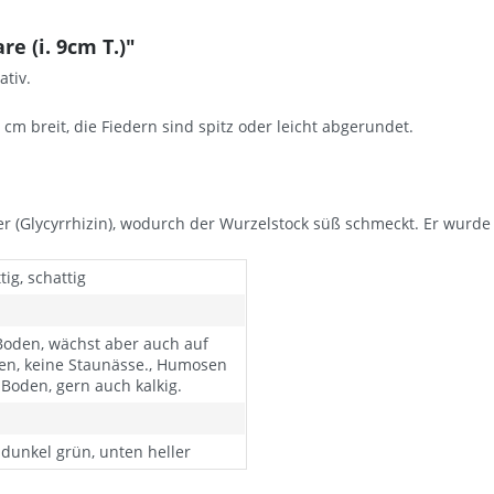
e (i. 9cm T.)"
tiv.
 cm breit, die Fiedern sind spitz oder leicht abgerundet.
er (Glycyrrhizin), wodurch der Wurzelstock süß schmeckt. Er wur
ig, schattig
Boden, wächst aber auch auf
n, keine Staunässe., Humosen
Boden, gern auch kalkig.
 dunkel grün, unten heller