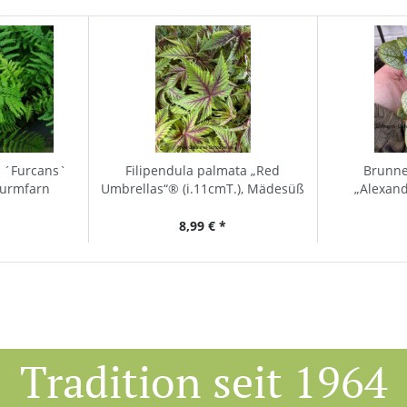
s ´Furcans`
Filipendula palmata „Red
Brunne
wurmfarn
Umbrellas“® (i.11cmT.), Mädesüß
„Alexand
Kaukasu
8,99 € *
Tradition seit 1964