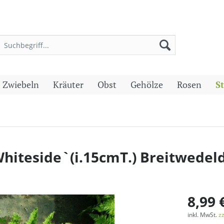
 Zwiebeln
Kräuter
Obst
Gehölze
Rosen
S
Whiteside`(i.15cmT.) Breitwedel
8,99 
inkl. MwSt.
z