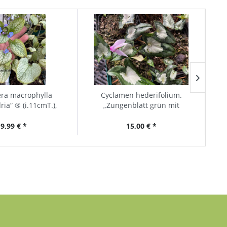
ra macrophylla
Cyclamen hederifolium.
Phyt
ria“ ® (i.11cmT.),
„Zungenblatt grün mit
svergißmeinicht
leuchtendem silber Herz Variat....
9,99 € *
15,00 € *