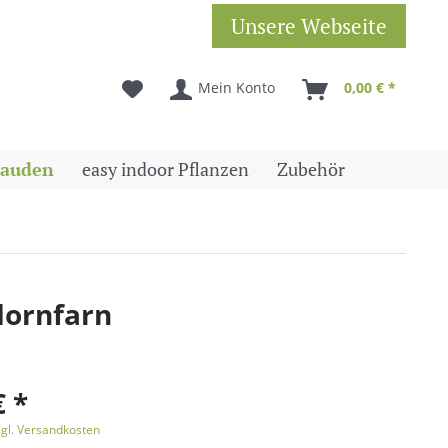
Unsere Webseite
Mein Konto
0,00 € *
tauden
easy indoor Pflanzen
Zubehör
dornfarn
€ *
zgl. Versandkosten