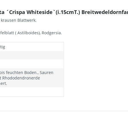
ta ´Crispa Whiteside`(i.15cmT.) Breitwedeldornfa
 krausen Blattwerk.
elblatt ( Astilboides), Rodgersia.
tig
 bis feuchten Boden., Sauren
t Rhododendronerde
ert.