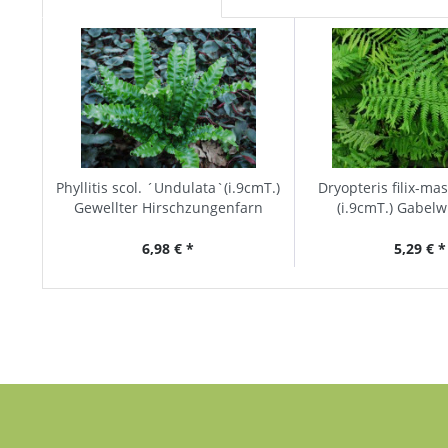
Phyllitis scol. ´Undulata`(i.9cmT.)
Dryopteris filix-ma
Gewellter Hirschzungenfarn
(i.9cmT.) Gabel
6,98 € *
5,29 € *