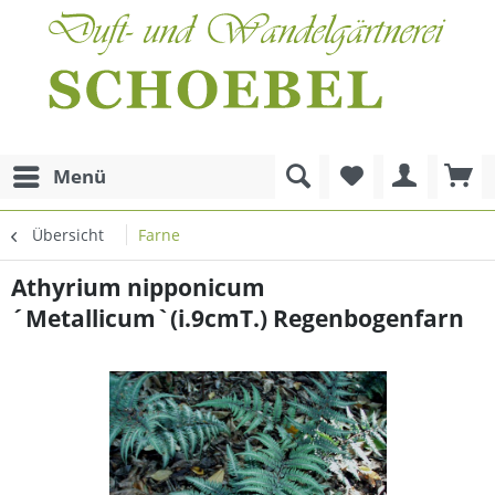
Menü
Übersicht
Farne
Athyrium nipponicum
´Metallicum`(i.9cmT.) Regenbogenfarn