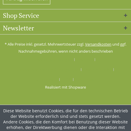
Shop Service
Newsletter
* Alle Preise inkl. gesetzl. Mehrwertsteuer zzgl.
Versandkosten
und ggf.
Nachnahmegebühren, wenn nicht anders beschrieben
Cookie-Einstellungen
Kontakt
Versand und Zahlungsbedingungen
Widerrufsrecht
Datenschutz
AGB
Impressum
Realisiert mit Shopware
Diese Website benutzt Cookies, die für den technischen Betrieb
der Website erforderlich sind und stets gesetzt werden.
Andere Cookies, die den Komfort bei Benutzung dieser Website
erhöhen, der Direktwerbung dienen oder die Interaktion mit