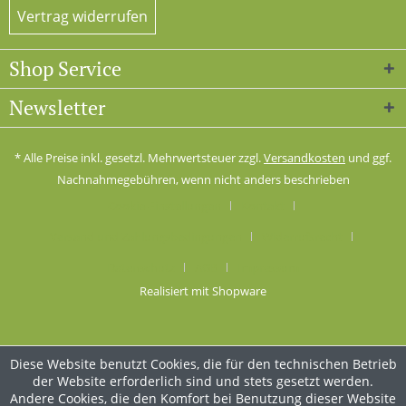
Vertrag widerrufen
Shop Service
Newsletter
* Alle Preise inkl. gesetzl. Mehrwertsteuer zzgl.
Versandkosten
und ggf.
Nachnahmegebühren, wenn nicht anders beschrieben
Cookie-Einstellungen
Kontakt
Versand und Zahlungsbedingungen
Widerrufsrecht
Datenschutz
AGB
Impressum
Realisiert mit Shopware
Diese Website benutzt Cookies, die für den technischen Betrieb
der Website erforderlich sind und stets gesetzt werden.
Andere Cookies, die den Komfort bei Benutzung dieser Website