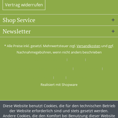
Vertrag widerrufen
Shop Service
Newsletter
* Alle Preise inkl. gesetzl. Mehrwertsteuer zzgl.
Versandkosten
und ggf.
Nachnahmegebühren, wenn nicht anders beschrieben
Cookie-Einstellungen
Kontakt
Versand und Zahlungsbedingungen
Widerrufsrecht
Datenschutz
AGB
Impressum
Realisiert mit Shopware
Diese Website benutzt Cookies, die für den technischen Betrieb
der Website erforderlich sind und stets gesetzt werden.
Andere Cookies, die den Komfort bei Benutzung dieser Website