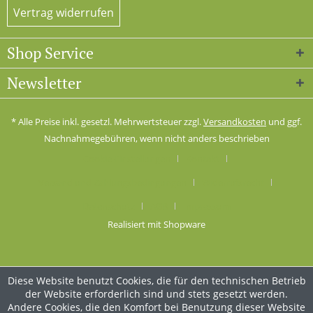
Vertrag widerrufen
Shop Service
Newsletter
* Alle Preise inkl. gesetzl. Mehrwertsteuer zzgl.
Versandkosten
und ggf.
Nachnahmegebühren, wenn nicht anders beschrieben
Cookie-Einstellungen
Kontakt
Versand und Zahlungsbedingungen
Widerrufsrecht
Datenschutz
AGB
Impressum
Realisiert mit Shopware
Diese Website benutzt Cookies, die für den technischen Betrieb
der Website erforderlich sind und stets gesetzt werden.
Andere Cookies, die den Komfort bei Benutzung dieser Website