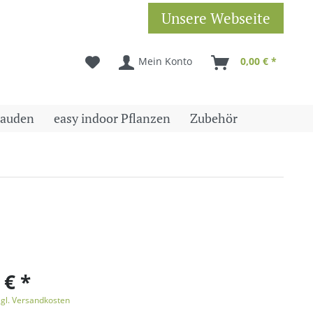
Unsere Webseite
Mein Konto
0,00 € *
tauden
easy indoor Pflanzen
Zubehör
 € *
zgl. Versandkosten