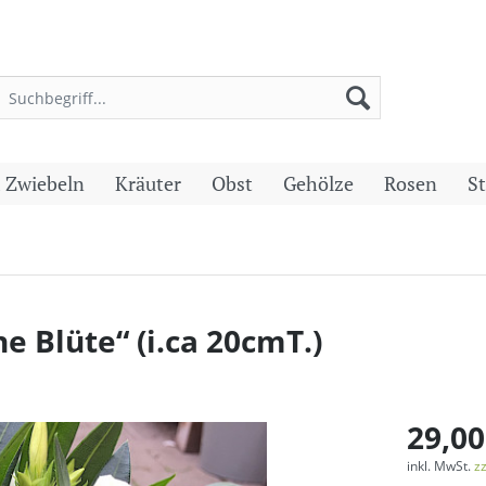
 Zwiebeln
Kräuter
Obst
Gehölze
Rosen
S
 Blüte“ (i.ca 20cmT.)
29,00
inkl. MwSt.
z