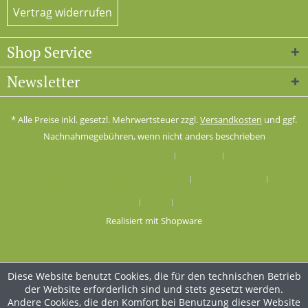
Vertrag widerrufen
Shop Service
Newsletter
* Alle Preise inkl. gesetzl. Mehrwertsteuer zzgl.
Versandkosten
und ggf.
Nachnahmegebühren, wenn nicht anders beschrieben
Cookie-Einstellungen
Kontakt
Versand und Zahlungsbedingungen
Widerrufsrecht
Datenschutz
AGB
Impressum
Realisiert mit Shopware
Diese Website benutzt Cookies, die für den technischen Betrieb
der Website erforderlich sind und stets gesetzt werden.
Andere Cookies, die den Komfort bei Benutzung dieser Website