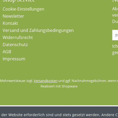
Ab
Cookie-Einstellungen
ve
Newsletter
Du
Kontakt
Versand und Zahlungsbedingungen
Widerrufsrecht
Datenschutz
Ic
AGB
ge
Impressum
l. Mehrwertsteuer zzgl.
Versandkosten
und ggf. Nachnahmegebühren, wenn n
Realisiert mit Shopware
 der Website erforderlich sind und stets gesetzt werden. Andere C