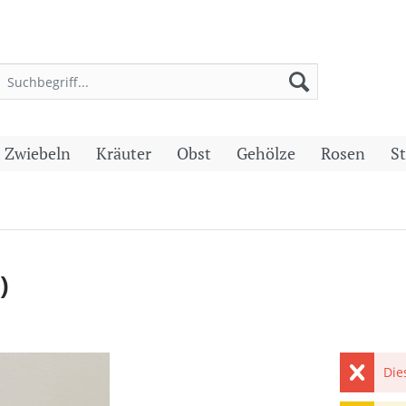
 Zwiebeln
Kräuter
Obst
Gehölze
Rosen
S
)
Die