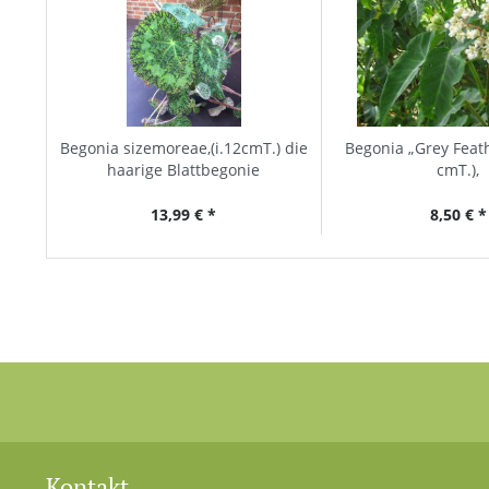
Begonia sizemoreae,(i.12cmT.) die
Begonia „Grey Feath
haarige Blattbegonie
cmT.),
13,99 € *
8,50 € *
Kontakt