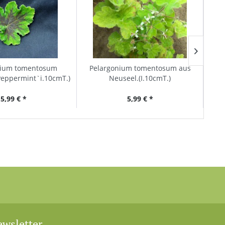
nium tomentosum
Pelargonium tomentosum aus
Pela
Peppermint`i.10cmT.)
Neuseel.(I.10cmT.)
5,99 € *
5,99 € *
wsletter