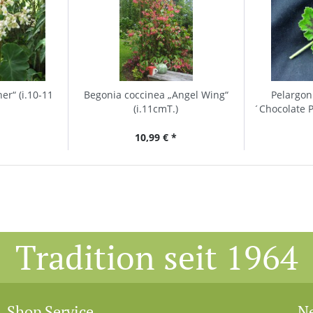
er“ (i.10-11
Begonia coccinea „Angel Wing“
Pelargo
(i.11cmT.)
´Chocolate 
10,99 € *
Tradition seit 1964
Shop Service
Ne