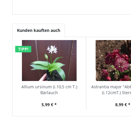
Kunden kauften auch
TIPP!
Allium ursinum (i.10,5 cm T.)
Astrantia major "A
Bärlauch
(i.12cmT.) Ste
5,99 € *
8,99 € *