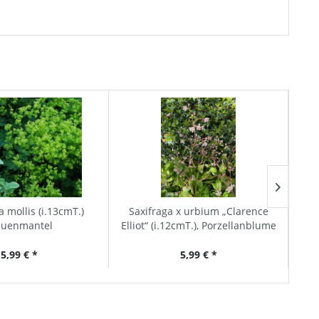
a mollis (i.13cmT.)
Saxifraga x urbium „Clarence
Hie
auenmantel
Elliot“ (i.12cmT.), Porzellanblume
5,99 € *
5,99 € *