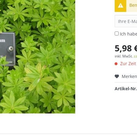
Ben
Ich hab
5,98 
inkl. MwSt.
z
Zur Zeit
Merke
Artikel-Nr.