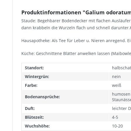
Produktinformationen "Galium odoratum 
Staude: Begehbarer Bodendecker mit flachen Ausläufe
dann krabbeln die Wurzeln flach und schnell darunter.K
Hausapotheke: Als Tee für Leber u. Nieren anregend. Ein
Küche: Geschnittene Blätter anwelken lassen (Maibowle, L
Standort:
halbschatt
Wintergrün:
nein
Farbe:
weiß
humosen 
Bodenansprüche:
Staunäss
Duft:
leichter D
Blütezeit:
4-5
Wuchshöhe:
10-20