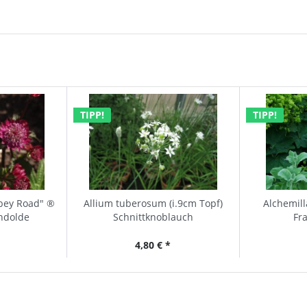
TIPP!
TIPP!
bbey Road" ®
Allium tuberosum (i.9cm Topf)
Alchemill
rndolde
Schnittknoblauch
Fr
4,80 € *