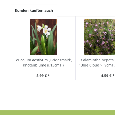
Kunden kauften auch
Leucojum aestivum „Bridesmaid“,
Calamintha nepeta 
Knotenblume (i.13cmT.)
´Blue Cloud`(i.9cmT.
kleinblättr
5,99 € *
4,59 € *