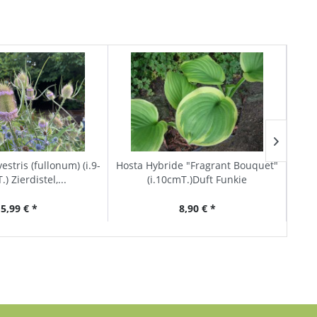
estris (fullonum) (i.9-
Hosta Hybride "Fragrant Bouquet"
H
) Zierdistel,...
(i.10cmT.)Duft Funkie
5,99 € *
8,90 € *