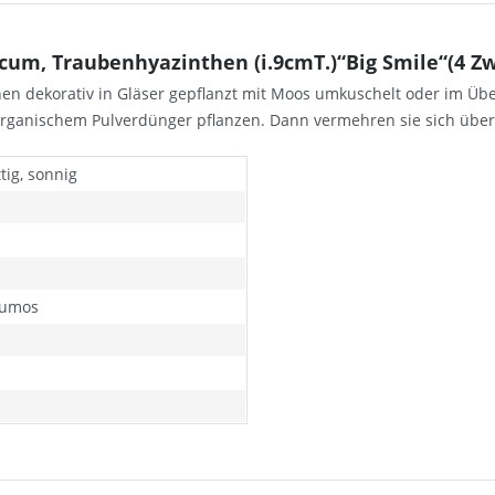
um, Traubenhyazinthen (i.9cmT.)“Big Smile“(4 Zw
hen dekorativ in Gläser gepflanzt mit Moos umkuschelt oder im Übe
organischem Pulverdünger pflanzen. Dann vermehren sie sich über 
tig, sonnig
humos