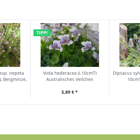
TIPP!
ssp. nepeta
Viola hederacea (i.10cmT)
Dipsacus sylv
), Bergminze,
Australisches Veilchen
10cmT.
ig
5,89 € *