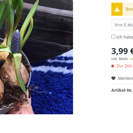
Ben
Ich hab
3,99 
inkl. MwSt.
z
Zur Zeit
Merke
Artikel-Nr.