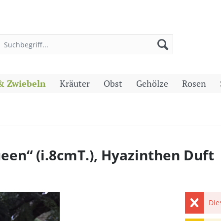
& Zwiebeln
Kräuter
Obst
Gehölze
Rosen
en“ (i.8cmT.), Hyazinthen Duft
Die