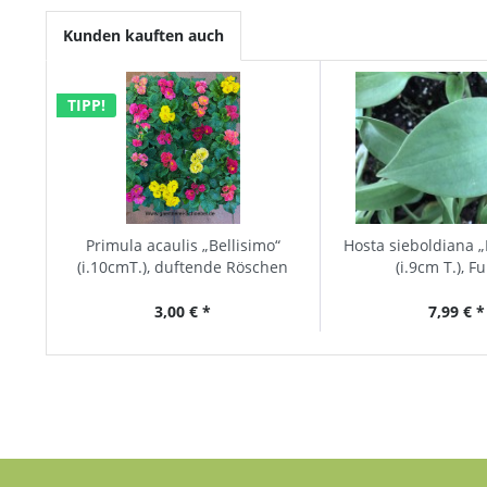
Kunden kauften auch
TIPP!
Primula acaulis „Bellisimo“
Hosta sieboldiana „
(i.10cmT.), duftende Röschen
(i.9cm T.), F
Primel
3,00 € *
7,99 € *