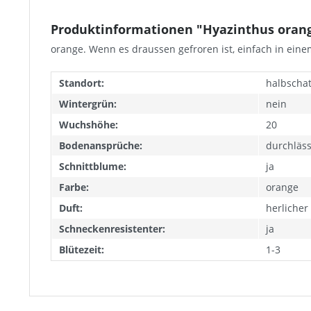
Produktinformationen "Hyazinthus orange
orange. Wenn es draussen gefroren ist, einfach in ein
Standort:
halbschatt
Wintergrün:
nein
Wuchshöhe:
20
Bodenansprüche:
durchläss
Schnittblume:
ja
Farbe:
orange
Duft:
herlicher
Schneckenresistenter:
ja
Blütezeit:
1-3