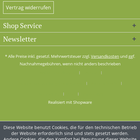
Vertrag widerrufen
Shop Service
Newsletter
* Alle Preise inkl. gesetzl. Mehrwertsteuer zzgl.
Versandkosten
und ggf.
Nachnahmegebühren, wenn nicht anders beschrieben
Cookie-Einstellungen
Kontakt
Versand und Zahlungsbedingungen
Widerrufsrecht
Datenschutz
AGB
Impressum
Realisiert mit Shopware
Diese Website benutzt Cookies, die für den technischen Betrieb
der Website erforderlich sind und stets gesetzt werden.
Andere Cookies, die den Komfort bei Benutzung dieser Website