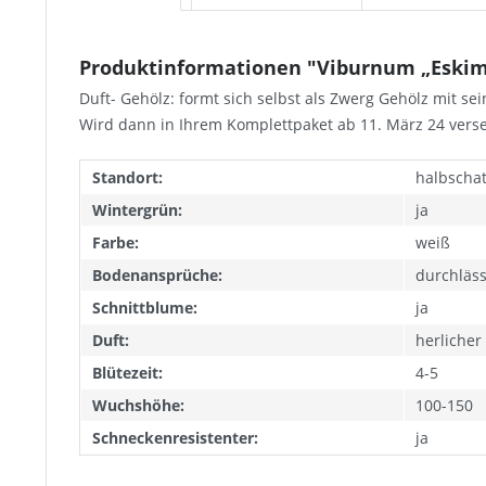
Produktinformationen "Viburnum „Eskimo“ 
Duft- Gehölz: formt sich selbst als Zwerg Gehölz mit se
Wird dann in Ihrem Komplettpaket ab 11. März 24 vers
Standort:
halbschat
Wintergrün:
ja
Farbe:
weiß
Bodenansprüche:
durchläss
Schnittblume:
ja
Duft:
herlicher
Blütezeit:
4-5
Wuchshöhe:
100-150
Schneckenresistenter:
ja