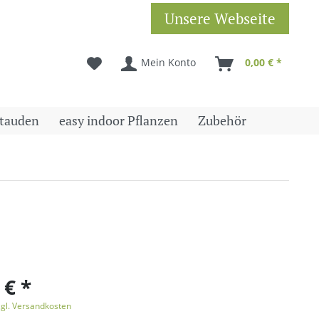
Unsere Webseite
Mein Konto
0,00 € *
tauden
easy indoor Pflanzen
Zubehör
 € *
zgl. Versandkosten