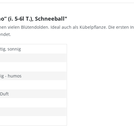
(i. 5-6l T.), Schneeball"
inen vielen Blütendolden. Ideal auch als Kübelpflanze. Die ersten 
endet.
tig, sonnig
ig - humos
 Duft